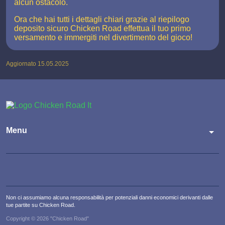
alcun ostacolo.
Ora che hai tutti i dettagli chiari grazie al riepilogo
deposito sicuro Chicken Road effettua il tuo primo
versamento e immergiti nel divertimento del gioco!
Aggiornato
15.05.2025
Menu
Non ci assumiamo alcuna responsabilità per potenziali danni economici derivanti dalle
tue partite su Chicken Road.
Copyright © 2026 "Chicken Road"