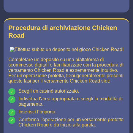
Procedura di archiviazione Chicken
Road
Completare un deposito su una piattaforma di
scommesse digitali e familiarizzare con la procedura di
versamento Chicken Road è estremamente intuitivo.
Per un'operazione protetta, tieni generalmente presenti
queste fasi per il versamento Chicken Road slot:
Scegli un casinò autorizzato.
Individua l'area appropriata e scegli la modalità di
pagamento.
Inserisci l’importo.
Conferma l'operazione per un versamento protetto
Chicken Road e dà inizio alla partita.