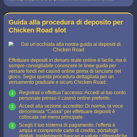
Guida alla procedura di deposito per
Chicken Road slot
Effettuare depositi in denaro reale online è facile, ma è
sempre consigliabile conoscere le linee guida per
versare fondi nel casinò online prima di lanciarsi nel
gioco. Segui questa procedura dettagliata per un
versamento graduale e sicuro Chicken Road:
Registrati o effettua l'accesso: Accedi al tuo conto
personale presso il casinò online preferito.
Accedi alla sezione accredito: Di norma, la voce
denominata “Cassa” per effettuare depositi è
collocata nel menu principale.
Scegli il tuo sistema di pagamento: l'offerta è
ampia e comprende carte di credito, portafogli
digitali, trasferimenti bancari e valute crittografiche.