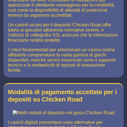
apprezzate è altrettanto vantaggioso per la credibilità,
così come la disponibilità di attestati di protezione
emessi da organismi accreditati.
Un casinò sicuro per il deposito Chicken Road offre
tutela ai giocatori attraverso normative severe, e
l'utilizzo di crittografia SSL assicura che le informazioni
finanziarie restino protette.
I criteri fondamentali per selezionare un casino online
affidabile comprendono la vasta gamma di giochi
disponibili, nonché servizi essenziali come il supporto
tecnico e la molteplicità di opzioni di transazione
fornite.
Modalità di pagamento accettate per i
depositi su Chicken Road
I casinò digitali presentano varie alternative per