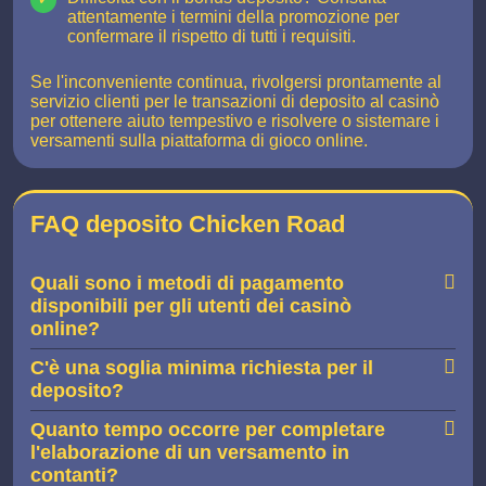
attentamente i termini della promozione per
confermare il rispetto di tutti i requisiti.
Se l'inconveniente continua, rivolgersi prontamente al
servizio clienti per le transazioni di deposito al casinò
per ottenere aiuto tempestivo e risolvere o sistemare i
versamenti sulla piattaforma di gioco online.
FAQ deposito Chicken Road
Quali sono i metodi di pagamento
disponibili per gli utenti dei casinò
online?
C'è una soglia minima richiesta per il
deposito?
Quanto tempo occorre per completare
l'elaborazione di un versamento in
contanti?