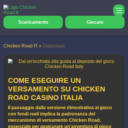
Scaricamento
Giocare
Chicken Road IT
»
Depositare
COME ESEGUIRE UN
VERSAMENTO SU CHICKEN
ROAD CASINO ITALIA
Il passaggio dalla versione dimostrativa al gioco
con fondi reali implica la padronanza del
meccanismo di versamento Chicken Road,
essenziale per assicurare un’avventura di gioco